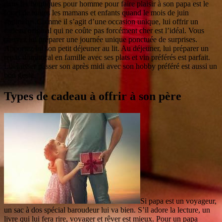
dans les boutiques pour homme pour faire plaisir à son papa est le
souci de toutes les mamans et enfants quand le mois de juin
approche. Comme il s’agit d’une occasion unique, lui offrir un
cadeau original qui ne coûte pas forcément cher est l’idéal. Vous
pouvez lui préparer une journée unique ponctuée de surprises.
Apportez lui son petit déjeuner au lit. Au déjeuner, lui préparer un
repas dominical en famille avec ses plats et vin préférés est parfait.
Lui laisser passer son après midi avec son hobby préféré est aussi un
bon geste.
Types de cadeau à offrir à son père
Si papa est un voyageur,
un sac à dos spécial baroudeur lui va bien. S’il adore la lecture, un
livre qui lui fera rire, voyager et rêver est mieux. Pour un papa