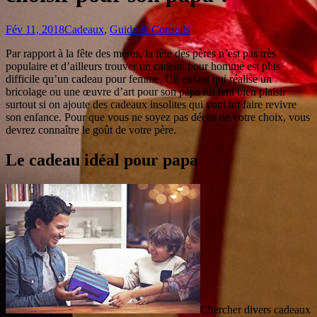
Fév 11, 2018
Cadeaux
,
Guide & Conseils
Par rapport à la fête des mères, la fête des pères n’est pas très
populaire et d’ailleurs trouver un cadeau pour homme est plus
difficile qu’un cadeau pour femme. Un enfant qui réalise un
bricolage ou une œuvre d’art pour son papa lui fera bien plaisir
surtout si on ajoute des cadeaux insolites qui vont lui faire revivre
son enfance. Pour que vous ne soyez pas déçus de votre choix, vous
devrez connaître le goût de votre père.
Le cadeau idéal pour papa
Chercher divers cadeaux